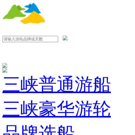
三峡普通游船
三峡豪华游轮
品牌选船