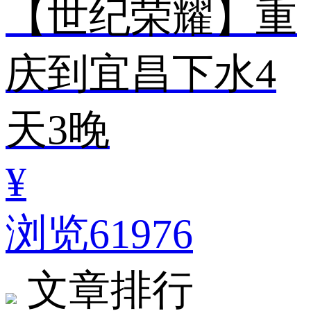
【世纪荣耀】重
庆到宜昌下水4
天3晚
¥
浏览61976
文章排行