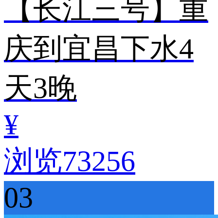
【长江三号】重
庆到宜昌下水4
天3晚
¥
浏览73256
03