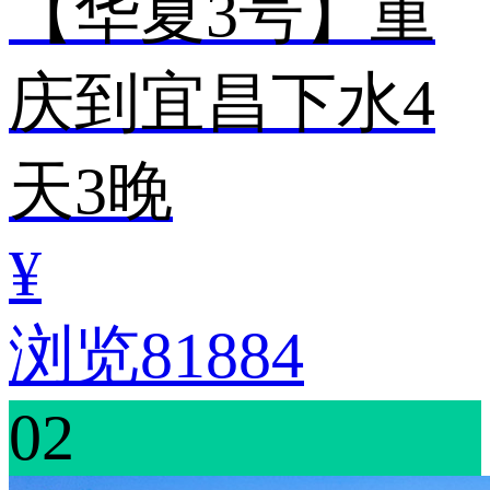
【华夏3号】重
庆到宜昌下水4
天3晚
¥
浏览81884
02