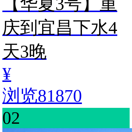
【华夏3号】重
庆到宜昌下水4
天3晚
¥
浏览81870
02