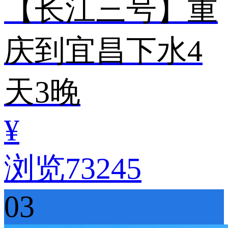
【长江三号】重
庆到宜昌下水4
天3晚
¥
浏览73245
03