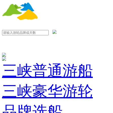
三峡普通游船
三峡豪华游轮
品牌选船