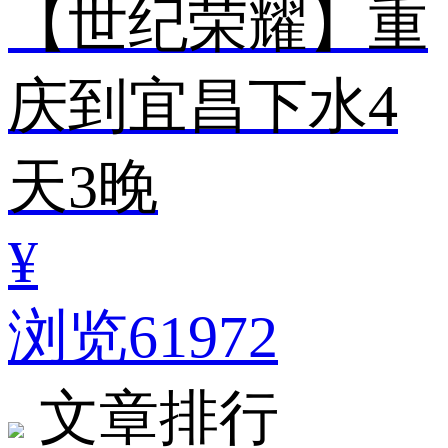
【世纪荣耀】重
庆到宜昌下水4
天3晚
¥
浏览61972
文章排行