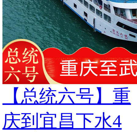
【总统六号】重
庆到宜昌下水4