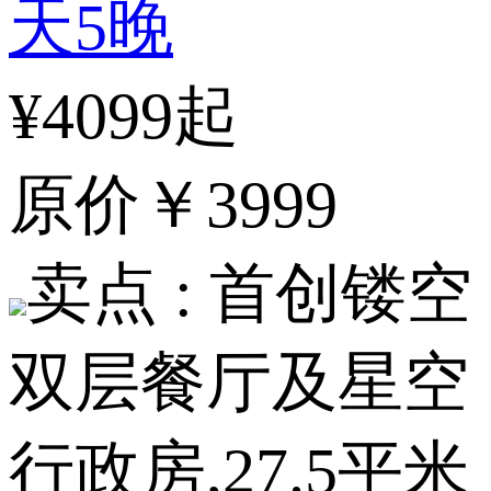
天5晚
¥4099起
原价
￥3999
卖点 :
首创镂空
双层餐厅及星空
行政房,27.5平米