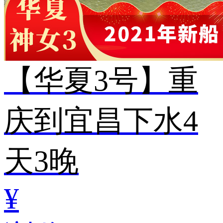
【华夏3号】重
庆到宜昌下水4
天3晚
¥