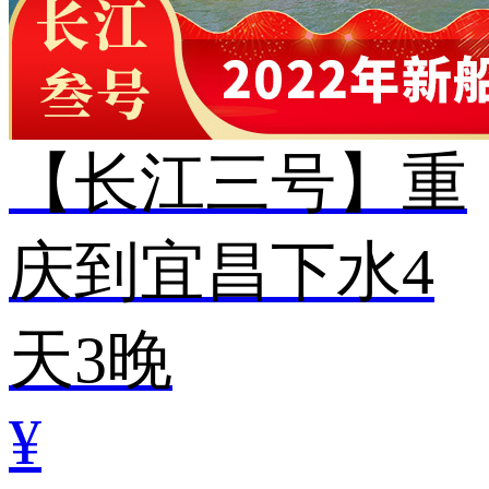
【长江三号】重
庆到宜昌下水4
天3晚
¥