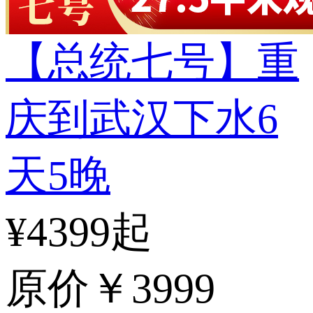
【总统七号】重
庆到武汉下水6
天5晚
¥4399起
原价
￥3999