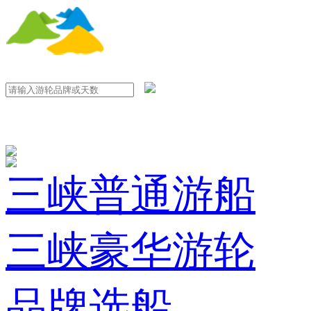
三峡普通游船
三峡豪华游轮
品牌选船