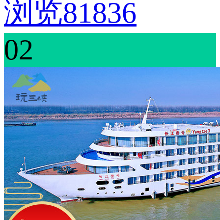
浏览81836
02