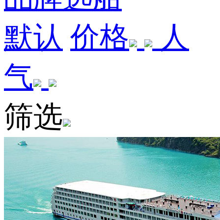
默认
价格
人
气
筛选