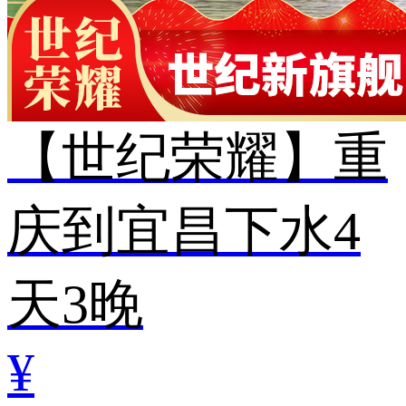
【世纪荣耀】重
庆到宜昌下水4
天3晚
¥