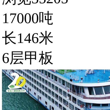
17000吨
长146米
6层甲板