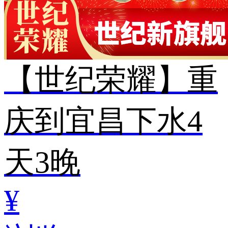
【世纪荣耀】重
庆到宜昌下水4
天3晚
¥