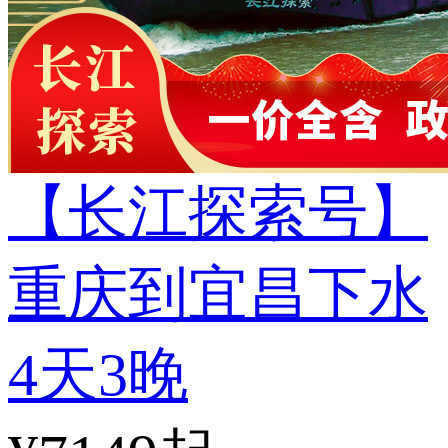
【长江探索号】
重庆到宜昌下水
4天3晚