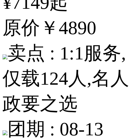
¥7149起
原价
￥4890
卖点 :
1:1服务,
仅载124人,名人
政要之选
团期 :
08-13