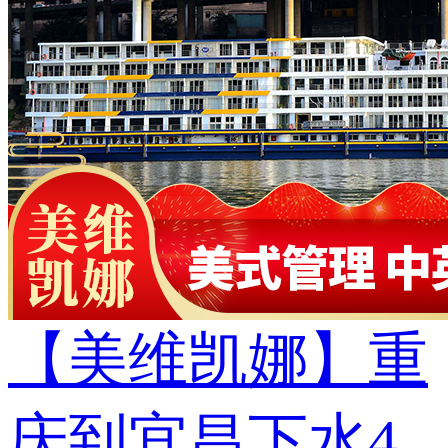
【美维凯娜】重
庆到宜昌下水4