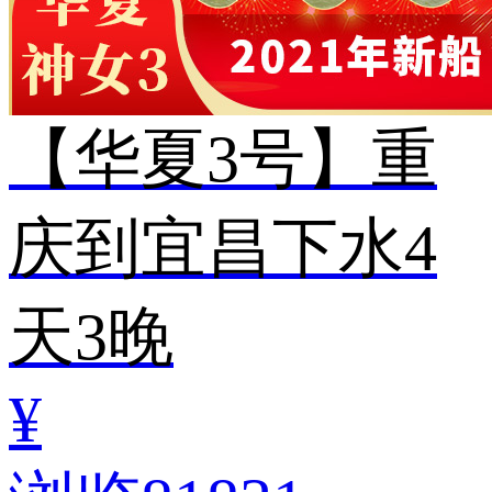
【华夏3号】重
庆到宜昌下水4
天3晚
¥