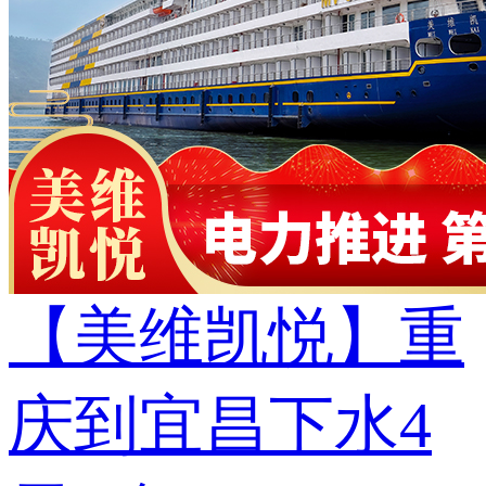
【美维凯悦】重
庆到宜昌下水4