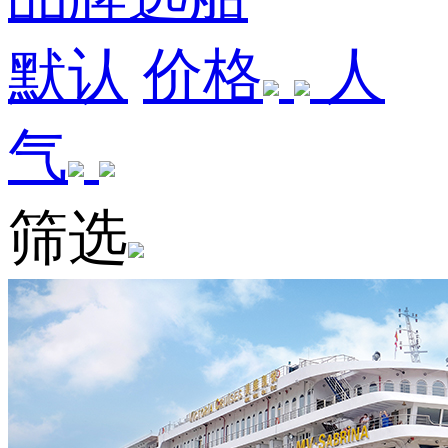
默认
价格
人
气
筛选