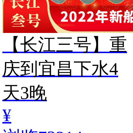
【长江三号】重
庆到宜昌下水4
天3晚
¥