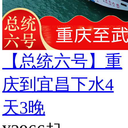
【总统六号】重
庆到宜昌下水4
天3晚