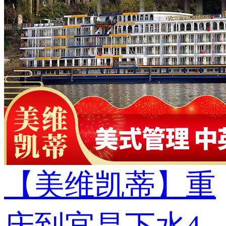
【美维凯蒂】重
庆到宜昌下水4