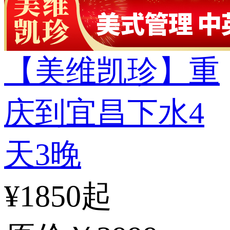
【美维凯珍】重
庆到宜昌下水4
天3晚
¥1850起