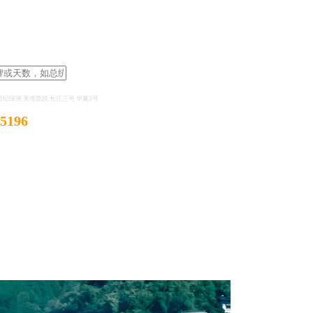
世纪绿洲
美维凯悦
长江三号
华夏3号
-5196