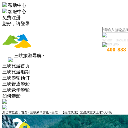
帮助中心
客服中心
免费注册
您好，
请登录
热门搜索：
世纪远航
服务热线
400-888
三峡旅游导航>
三峡旅游首页
三峡旅游船期
三峡游轮预订
三峡普通游船
三峡豪华游轮
如何选船
您当前位置：
首页
>
三峡豪华游轮
>
美维
>
【美维凯璇】宜昌到重庆上水5天4晚