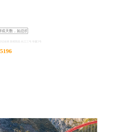
世纪绿洲
美维凯悦
长江三号
华夏3号
-5196