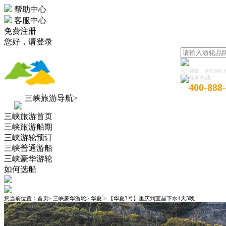
帮助中心
客服中心
免费注册
您好，
请登录
热门搜索：
世纪远航
服务热线
400-888
三峡旅游导航>
三峡旅游首页
三峡旅游船期
三峡游轮预订
三峡普通游船
三峡豪华游轮
如何选船
您当前位置：
首页
>
三峡豪华游轮
>
华夏
>
【华夏3号】重庆到宜昌下水4天3晚