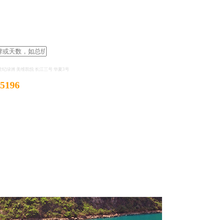
世纪绿洲
美维凯悦
长江三号
华夏3号
-5196