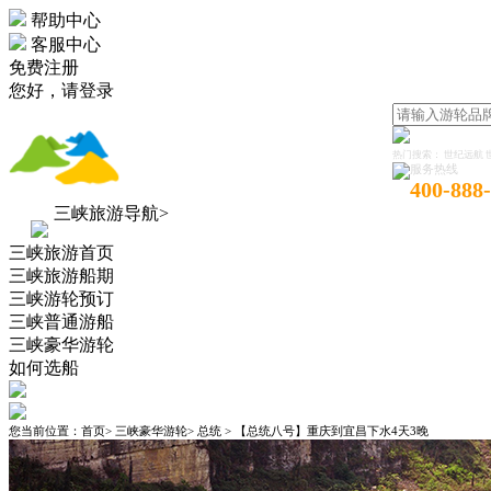
帮助中心
客服中心
免费注册
您好，
请登录
热门搜索：
世纪远航
服务热线
400-888
三峡旅游导航>
三峡旅游首页
三峡旅游船期
三峡游轮预订
三峡普通游船
三峡豪华游轮
如何选船
您当前位置：
首页
>
三峡豪华游轮
>
总统
>
【总统八号】重庆到宜昌下水4天3晚