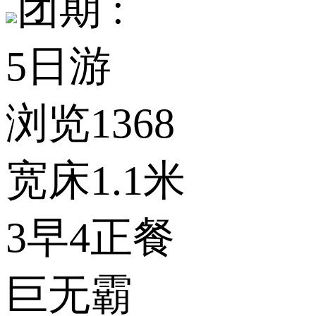
团期 :
5日游
浏览1368
宽床1.1米
3早4正餐
巨无霸