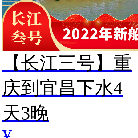
【长江三号】重
庆到宜昌下水4
天3晚
¥