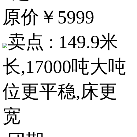
原价
￥5999
卖点 :
149.9米
长,17000吨大吨
位更平稳,床更
宽