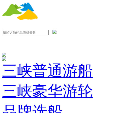
三峡普通游船
三峡豪华游轮
品牌选船