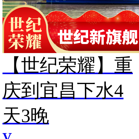
【世纪荣耀】重
庆到宜昌下水4
天3晚
¥