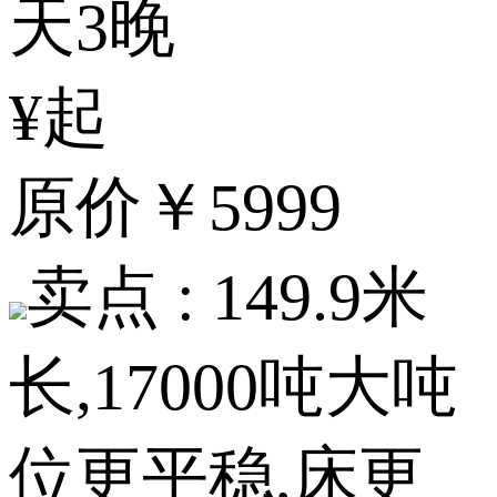
天3晚
¥起
原价
￥5999
卖点 :
149.9米
长,17000吨大吨
位更平稳,床更