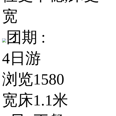
宽
团期 :
4日游
浏览1580
宽床1.1米