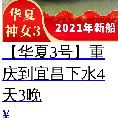
【华夏3号】重
庆到宜昌下水4
天3晚
¥