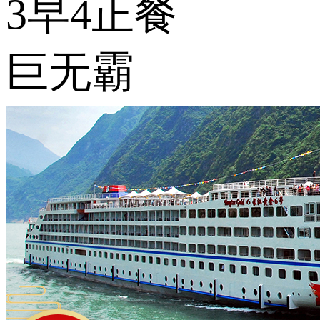
3早4正餐
巨无霸