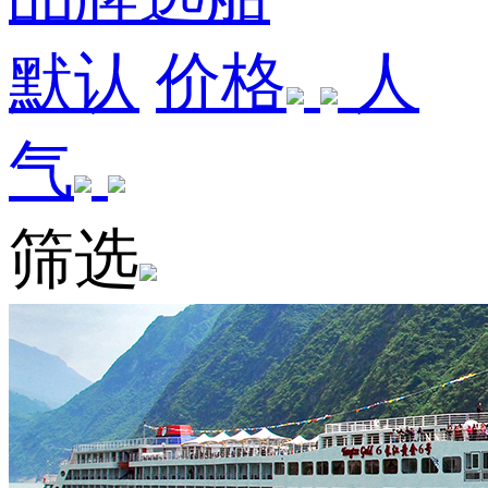
默认
价格
人
气
筛选