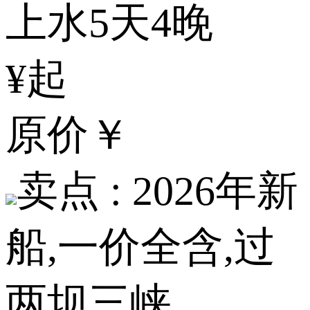
上水5天4晚
¥起
原价
￥
卖点 :
2026年新
船,一价全含,过
两坝三峡