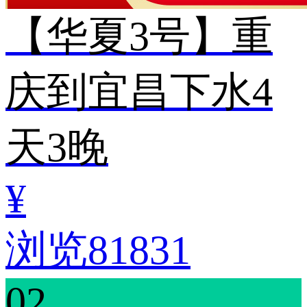
【华夏3号】重
庆到宜昌下水4
天3晚
¥
浏览81831
02