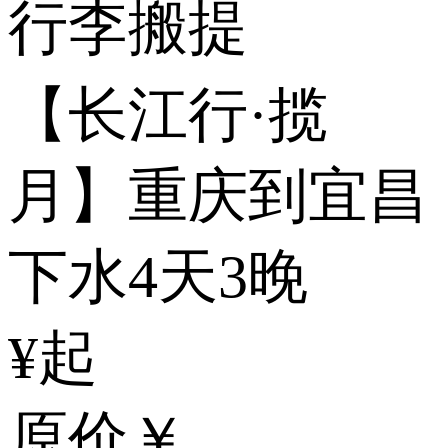
行李搬提
【长江行·揽
月】重庆到宜昌
下水4天3晚
¥起
原价
￥