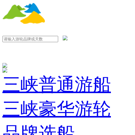
三峡普通游船
三峡豪华游轮
品牌选船