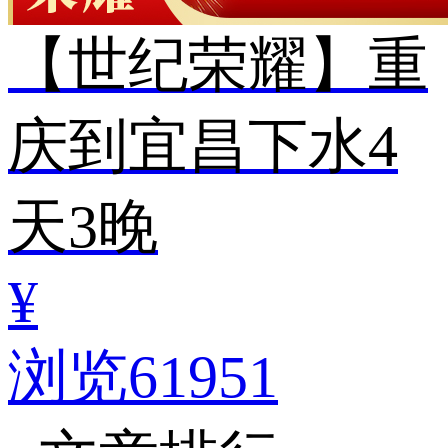
【世纪荣耀】重
庆到宜昌下水4
天3晚
¥
浏览61951