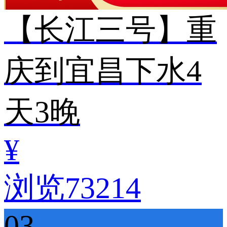
【长江三号】重
庆到宜昌下水4
天3晚
¥
浏览73214
03