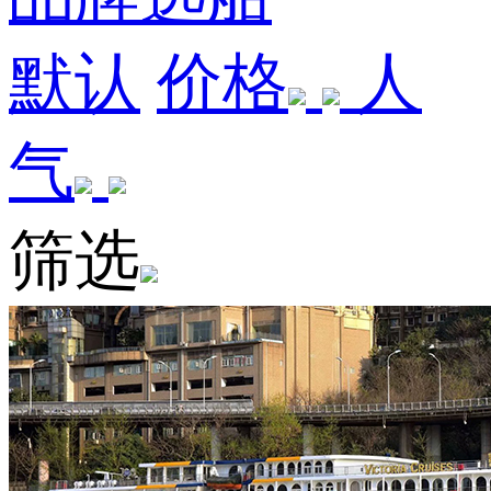
默认
价格
人
气
筛选