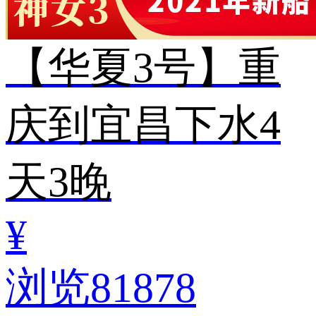
【华夏3号】重
庆到宜昌下水4
天3晚
¥
浏览81878