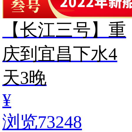
【长江三号】重
庆到宜昌下水4
天3晚
¥
浏览73248