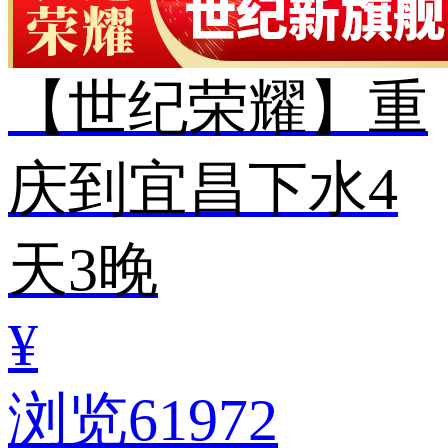
【世纪荣耀】重
庆到宜昌下水4
天3晚
¥
浏览61972