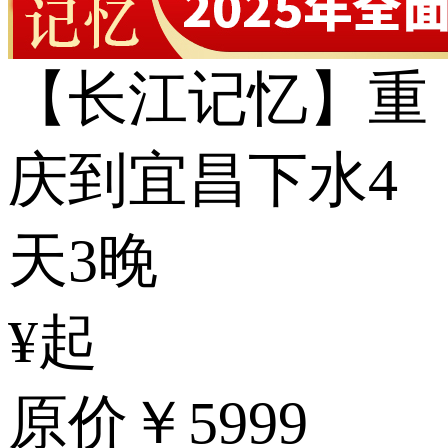
【长江记忆】重
庆到宜昌下水4
天3晚
¥起
原价
￥5999