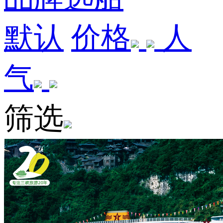
默认
价格
人
气
筛选