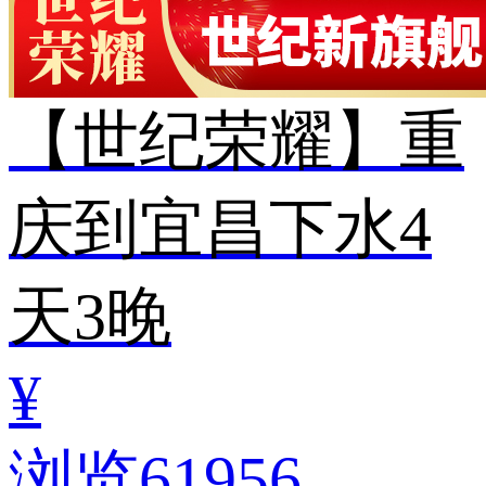
【世纪荣耀】重
庆到宜昌下水4
天3晚
¥
浏览61956