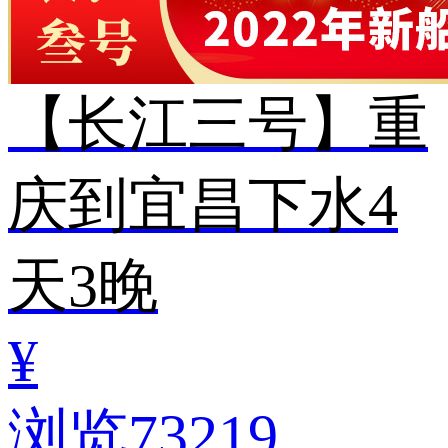
【长江三号】重
庆到宜昌下水4
天3晚
¥
浏览73219