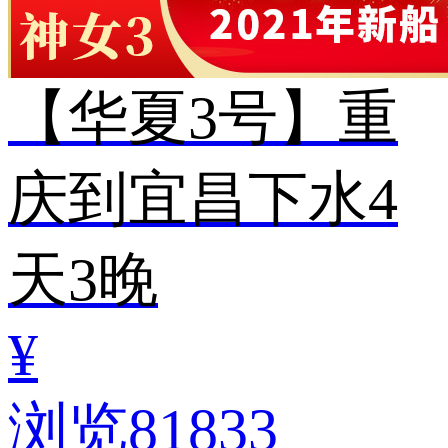
【华夏3号】重
庆到宜昌下水4
天3晚
¥
浏览81833