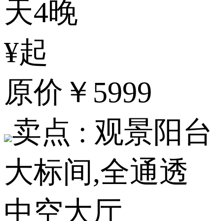
天4晚
¥起
原价
￥5999
卖点 :
观景阳台
大标间,全通透
中空大厅