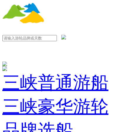
三峡普通游船
三峡豪华游轮
品牌选船