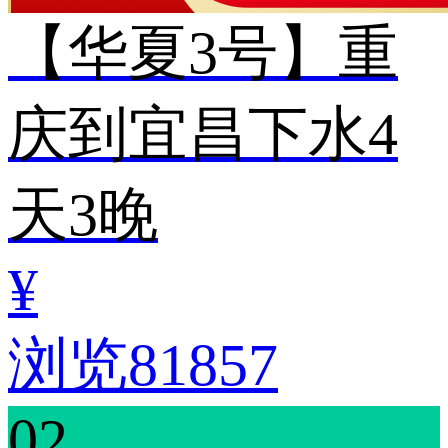
【华夏3号】重
庆到宜昌下水4
天3晚
¥
浏览81857
02