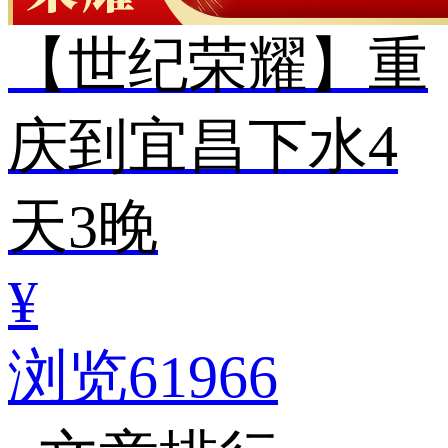
【世纪荣耀】重
庆到宜昌下水4
天3晚
¥
浏览61966