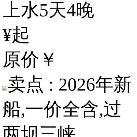
上水5天4晚
¥起
原价
￥
卖点 :
2026年新
船,一价全含,过
两坝三峡