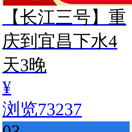
【长江三号】重
庆到宜昌下水4
天3晚
¥
浏览73237
03