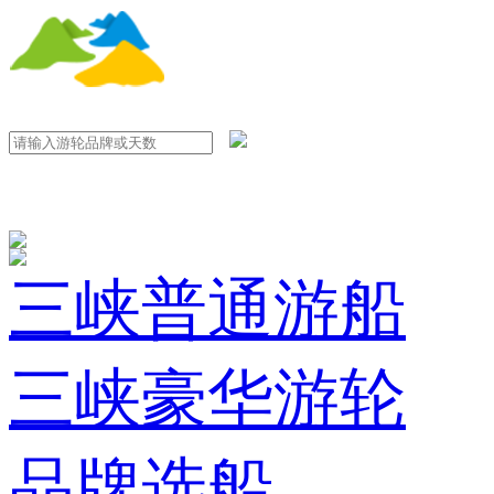
三峡普通游船
三峡豪华游轮
品牌选船