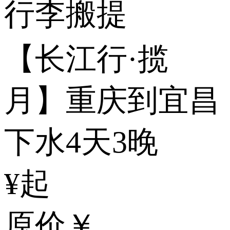
行李搬提
【长江行·揽
月】重庆到宜昌
下水4天3晚
¥起
原价
￥